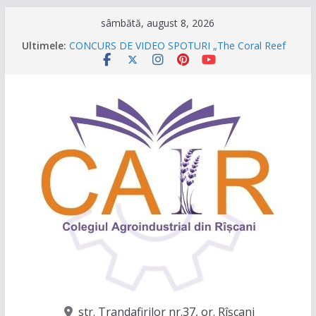
Sari
sâmbătă, august 8, 2026
la
Ultimele:
CONCURS DE VIDEO SPOTURI „The Coral Reef
conținut
of the Prut – destinația ta turistică”
Caravana Profesiilor – Invatamantul Dual în
acțiune!
Târgul regional „Viitorul e AgriCOOL”
Un capitol se încheie, iar un viitor plin de
oportunități începe!
Festivalul Lavandei a fost despre oameni, emoții
și clipe de neuitat!
str. Trandafirilor nr.37, or. Rîşcani