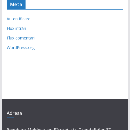
Meta
Autentificare
Flux intrări
Flux comentarii
WordPress.org
Adresa
Republica Moldova, or. Rîşcani, str. Trandafirilor 37