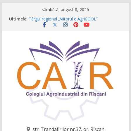
Sari
sâmbătă, august 8, 2026
la
Ultimele:
Târgul regional „Viitorul e AgriCOOL”
conținut
Un capitol se încheie, iar un viitor plin de
oportunități începe!
Festivalul Lavandei a fost despre oameni, emoții
și clipe de neuitat!
CONCURS DE VIDEO SPOTURI „The Coral Reef
of the Prut – destinația ta turistică”
Caravana Profesiilor – Invatamantul Dual în
acțiune!
str. Trandafirilor nr.37, or. Rîşcani