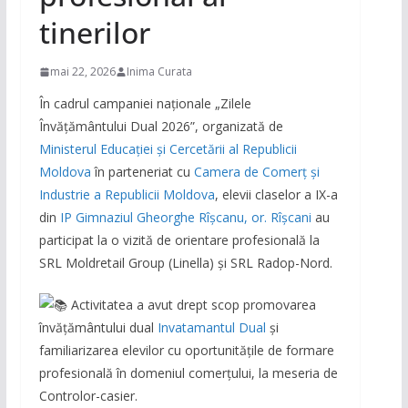
tinerilor
mai 22, 2026
Inima Curata
În cadrul campaniei naționale „Zilele
Învățământului Dual 2026”, organizată de
Ministerul Educației și Cercetării al Republicii
Moldova
în parteneriat cu
Camera de Comerț și
Industrie a Republicii Moldova
, elevii claselor a IX-a
din
IP Gimnaziul Gheorghe Rîșcanu, or. Rîșcani
au
participat la o vizită de orientare profesională la
SRL Moldretail Group (Linella) și SRL Radop-Nord.
Activitatea a avut drept scop promovarea
învățământului dual
Invatamantul Dual
și
familiarizarea elevilor cu oportunitățile de formare
profesională în domeniul comerțului, la meseria de
Controlor-casier.