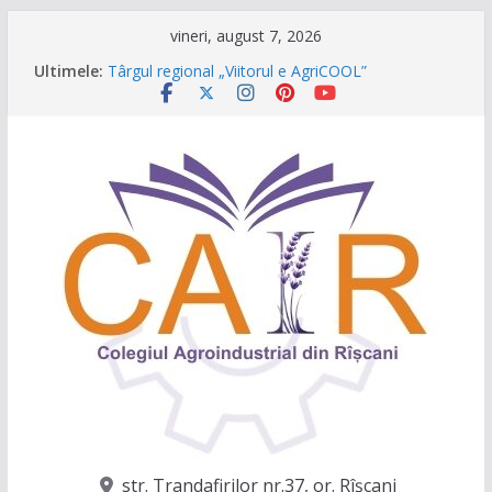
Sari
vineri, august 7, 2026
la
Ultimele:
Târgul regional „Viitorul e AgriCOOL”
conținut
Un capitol se încheie, iar un viitor plin de
oportunități începe!
Festivalul Lavandei a fost despre oameni, emoții
și clipe de neuitat!
CONCURS DE VIDEO SPOTURI „The Coral Reef
of the Prut – destinația ta turistică”
Caravana Profesiilor – Invatamantul Dual în
acțiune!
str. Trandafirilor nr.37, or. Rîşcani