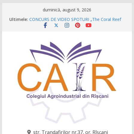
Sari
duminică, august 9, 2026
la
Ultimele:
CONCURS DE VIDEO SPOTURI „The Coral Reef
conținut
of the Prut – destinația ta turistică”
Caravana Profesiilor – Invatamantul Dual în
acțiune!
Târgul regional „Viitorul e AgriCOOL”
Un capitol se încheie, iar un viitor plin de
oportunități începe!
Festivalul Lavandei a fost despre oameni, emoții
și clipe de neuitat!
str. Trandafirilor nr.37, or. Rîşcani