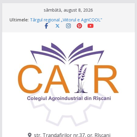
Sari
sâmbătă, august 8, 2026
la
Ultimele:
Târgul regional „Viitorul e AgriCOOL”
conținut
Un capitol se încheie, iar un viitor plin de
oportunități începe!
Festivalul Lavandei a fost despre oameni, emoții
și clipe de neuitat!
CONCURS DE VIDEO SPOTURI „The Coral Reef
of the Prut – destinația ta turistică”
Caravana Profesiilor – Invatamantul Dual în
acțiune!
str. Trandafirilor nr.37, or. Rîşcani