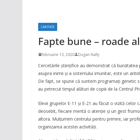
CARITATE
Fapte bune – roade al
februarie 13, 2020
Dugan Nally
Cercetările ştiinţifice au demonstrat că bunătatea p
asupra inimii şi a sistemului imunitar, este un anti
De fapt, se spune că suntem programaţi genetic să
au petrecut timpul alături de copiii de la Centrul P
Elevii grupelor E-11 și E-21 au făcut o vizită celor
deosebit, fiecare merită o atenție și un gest fr
altora. Mulțumim centrului pentru primire, iar pro
organizarea acestei activități.