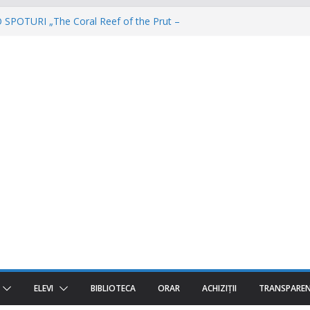
POTURI „The Coral Reef of the Prut –
ă”
 – Invatamantul Dual în acțiune!
torul e AgriCOOL”
 iar un viitor plin de oportunități începe!
a fost despre oameni, emoții și clipe de
ELEVI
BIBLIOTECA
ORAR
ACHIZIȚII
TRANSPARE