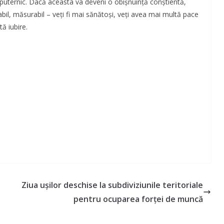
ernic. Dacă aceasta va deveni o obişnuinţă conştientă,
bil, măsurabil – veţi fi mai sănătoşi, veţi avea mai multă pace
tă iubire.
Ziua ușilor deschise la subdiviziunile teritoriale
pentru ocuparea forței de muncă