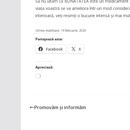
Să nu uităm că BUNĂTATEA este un medicament put
viaţa voastră se va ameliora într-un mod considera
interioară, veţi resimţi o bucurie intensă şi mai mul
Ultima modificare: 14 februarie, 2020
Partajează asta:
Facebook
X
Apreciază:
Încarc...
Promovăm și informăm