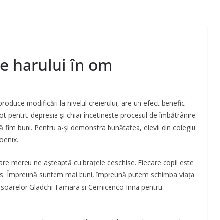
e harului în om
roduce modificări la nivelul creierului, are un efect benefic
dot pentru depresie şi chiar încetineşte procesul de îmbătrânire.
 fim buni. Pentru a-și demonstra bunătatea, elevii din colegiu
hoenix.
 care mereu ne așteaptă cu brațele deschise. Fiecare copil este
umos. Împreună suntem mai buni, împreună putem schimba viața
fesoarelor Gladchi Tamara și Cernicenco Inna pentru