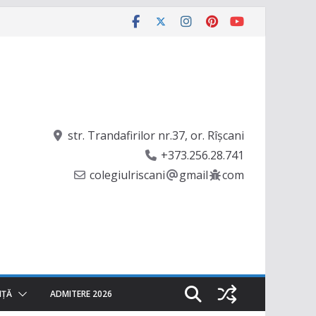
str. Trandafirilor nr.37, or. Rîşcani
+373.256.28.741
colegiulriscani
gmail
com
NȚĂ
ADMITERE 2026