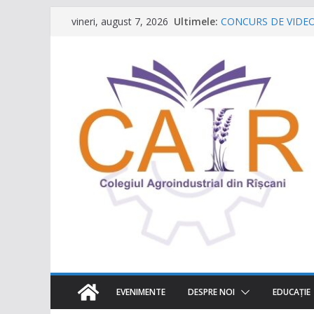
Sari
Ultimele:
CONCURS DE VIDEO S
vineri, august 7, 2026
la
destinația ta turistic
Caravana Profesiilor
conținut
Târgul regional „Vii
Un capitol se încheie,
Festivalul Lavandei 
neuitat!
EVENIMENTE
DESPRE NOI
EDUCAŢIE