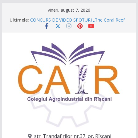
Sari
vineri, august 7, 2026
Festivalul Lavandei a fost despre oameni, emoții
la
Ultimele:
și clipe de neuitat!
conținut
CONCURS DE VIDEO SPOTURI „The Coral Reef
of the Prut – destinația ta turistică”
Caravana Profesiilor – Invatamantul Dual în
acțiune!
Târgul regional „Viitorul e AgriCOOL”
Un capitol se încheie, iar un viitor plin de
oportunități începe!
str. Trandafirilor nr.37, or. Rîşcani