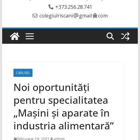
+373.256.28.741
colegiulriscani
gmail
com
CARUSEL
Noi oportunități
pentru specialitatea
„Mașini și aparate în
industria alimentară”
februarie 19, 2021
admin