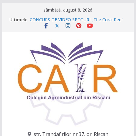
Sari
sâmbătă, august 8, 2026
la
Festivalul Lavandei a fost despre oameni, emoții
Ultimele:
și clipe de neuitat!
conținut
CONCURS DE VIDEO SPOTURI „The Coral Reef
of the Prut – destinația ta turistică”
Caravana Profesiilor – Invatamantul Dual în
acțiune!
Târgul regional „Viitorul e AgriCOOL”
Un capitol se încheie, iar un viitor plin de
oportunități începe!
str. Trandafirilor nr.37, or. Rîşcani