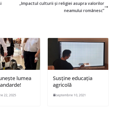
i
„Impactul culturii și religiei asupra valorilor
neamului românesc”
 unește lumea
Susține educația
tandarde!
agricolă
ie 22, 2025
septembrie 10, 2021