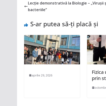
Lecție demonstrativă la Biologie – „Virușii ș
bacteriile”
S-ar putea să-ți placă și
Fizica
aprilie 29, 2026
prin s
octombr