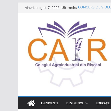
Sari
Ultimele:
CONCURS DE VIDEO S
vineri, august 7, 2026
la
destinația ta turistic
Caravana Profesiilor
conținut
Târgul regional „Vii
Un capitol se încheie,
Festivalul Lavandei 
neuitat!
EVENIMENTE
DESPRE NOI
EDUCAŢIE