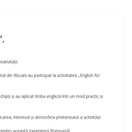
”.
ativității.
ial din Rîșcani au participat la activitatea
„English for
 echipă și au aplicat limba engleză într-un mod practic și
carea, interesul și atmosfera prietenoasă a activității.
r pentru această experiență frumoasă!