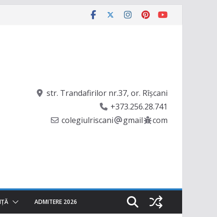
str. Trandafirilor nr.37, or. Rîşcani
+373.256.28.741
colegiulriscani
gmail
com
NȚĂ
ADMITERE 2026