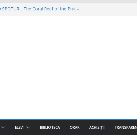
POTURI „The Coral Reef of the Prut –
ă”
 – Invatamantul Dual în acțiune!
torul e AgriCOOL”
 iar un viitor plin de oportunități începe!
a fost despre oameni, emoții și clipe de
ELEVI
BIBLIOTECA
ORAR
ACHIZIȚII
TRANSPARE