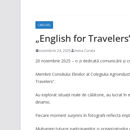
CARUSEL
„English for Travelers
noiembrie 24, 2025
Inima Curata
20 noiembrie 2025 – o zi dedicată comunicării și cre
Membrii Consiliului Elevilor al Colegiului Agroindustr
Travelers”.
Au explorat situații reale de călătorie, au lucrat în
dinamic.
Fiecare moment surprins în fotografii reflectă impli
Mulțumim tuturor participanților și organizatorilo