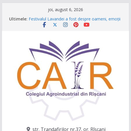
Sari
joi, august 6, 2026
la
Ultimele:
Festivalul Lavandei a fost despre oameni, emoții
conținut
și clipe de neuitat!
CONCURS DE VIDEO SPOTURI „The Coral Reef
of the Prut – destinația ta turistică”
Caravana Profesiilor – Invatamantul Dual în
acțiune!
Târgul regional „Viitorul e AgriCOOL”
Un capitol se încheie, iar un viitor plin de
oportunități începe!
str. Trandafirilor nr.37, or. Rîşcani