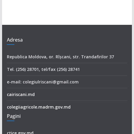
Adresa
Republica Moldova, or. Rîşcani, str. Trandafirilor 37
Tel. (256) 28701, tel/fax (256) 28741
e-mail: colegiulriscani@gmail.com
cairiscani.md
colegiiagricole.madrm.gov.md
Pagini
ctice.gov.md