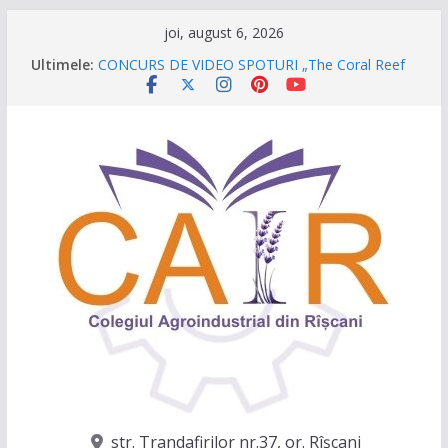
Sari
joi, august 6, 2026
Festivalul Lavandei a fost despre oameni, emoții
la
Ultimele:
și clipe de neuitat!
conținut
CONCURS DE VIDEO SPOTURI „The Coral Reef
of the Prut – destinația ta turistică”
Caravana Profesiilor – Invatamantul Dual în
acțiune!
Târgul regional „Viitorul e AgriCOOL”
Un capitol se încheie, iar un viitor plin de
oportunități începe!
str. Trandafirilor nr.37, or. Rîşcani