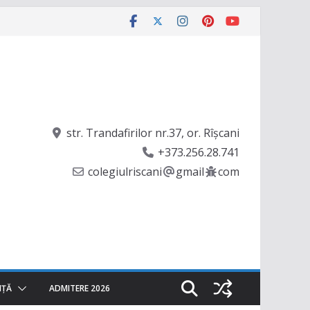
str. Trandafirilor nr.37, or. Rîşcani
+373.256.28.741
colegiulriscani
gmail
com
NȚĂ
ADMITERE 2026