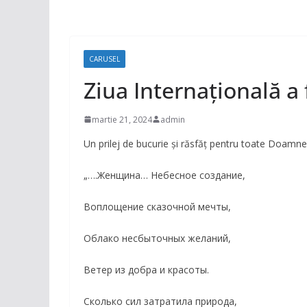
CARUSEL
Ziua Internațională a
martie 21, 2024
admin
Un prilej de bucurie și răsfăț pentru toate Doamn
„….Женщина… Небесное создание,
Воплощение сказочной мечты,
Облако несбыточных желаний,
Ветер из добра и красоты.
Сколько сил затратила природа,