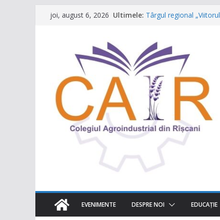
Sari
Ultimele:
Târgul regional „Viitor
joi, august 6, 2026
la
Un capitol se încheie, ia
Festivalul Lavandei a f
conținut
neuitat!
CONCURS DE VIDEO SPO
destinația ta turistică”
Caravana Profesiilor – 
EVENIMENTE
DESPRE NOI
EDUCAŢIE