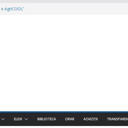
ul e AgriCOOL”
r un viitor plin de oportunități începe!
ost despre oameni, emoții și clipe de
TURI „The Coral Reef of the Prut –
Invatamantul Dual în acțiune!
ELEVI
BIBLIOTECA
ORAR
ACHIZIȚII
TRANSPARE