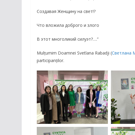
Создавая Женщину на свет!?
Что вложила доброго и злого
В этот многоликий силуэт?….”
Mulțumim Doamnei Svetlana Rabadji (
Светлана 
participanților.