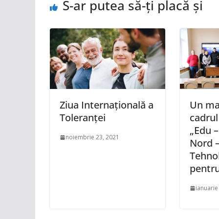
S-ar putea să-ți placă și
Ziua Internațională a
Un mas
Toleranței
cadrul
„Edu –
noiembrie 23, 2021
Nord –
Tehnol
pentr
ianuarie