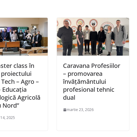
ter class în
Caravana Profesiilor
 proiectului
– promovarea
 Tech – Agro –
învățământului
 Educația
profesional tehnic
ogică Agricolă
dual
u Nord”
martie 23, 2026
 14, 2025