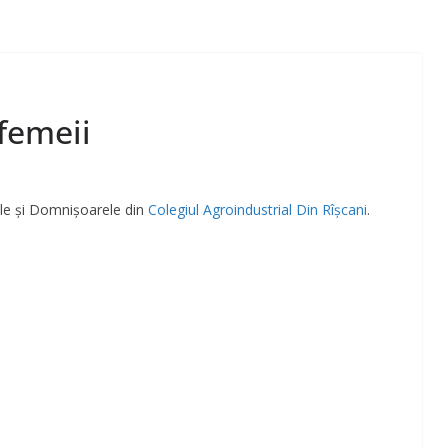
 femeii
ele și Domnișoarele din
Colegiul Agroindustrial Din Rîşcani
.