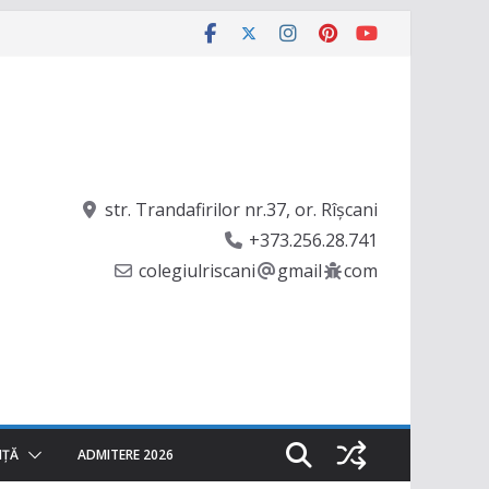
str. Trandafirilor nr.37, or. Rîşcani
+373.256.28.741
colegiulriscani
gmail
com
NȚĂ
ADMITERE 2026