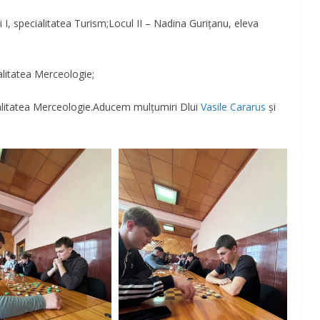
 I, specialitatea Turism;Locul II – Nadina Gurițanu, eleva
ialitatea Merceologie;
ialitatea Merceologie.Aducem mulțumiri Dlui
Vasile Cararus
și