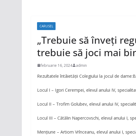
CARUSEL
„Trebuie să înveţi regu
trebuie să joci mai bi
februarie 16, 2024
admin
Rezultatele întâietății Colegiului la jocul de dame:
Locul I – Igori Cerempei, elevul anului IV, specialit
Locul II – Trofim Golubev, elevul anului IV, speciali
Locul III – Cătălin Napercovschi, elevul anului I, sp
Mențiune – Artiom Vrînceanu, elevul anului I, speci