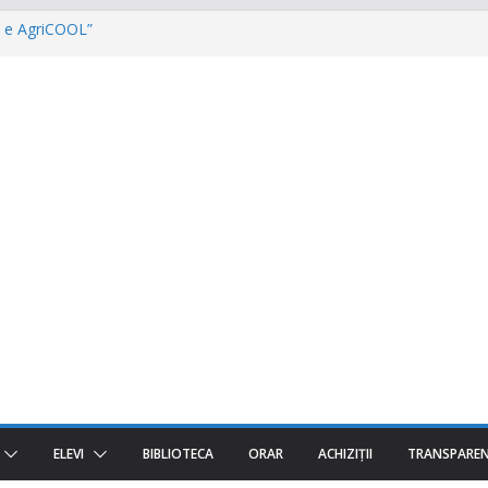
ul e AgriCOOL”
r un viitor plin de oportunități începe!
ost despre oameni, emoții și clipe de
TURI „The Coral Reef of the Prut –
Invatamantul Dual în acțiune!
ELEVI
BIBLIOTECA
ORAR
ACHIZIȚII
TRANSPARE