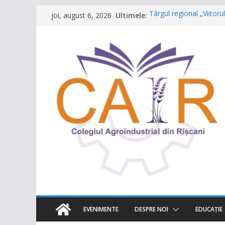
Sari
Ultimele:
Târgul regional „Viitor
joi, august 6, 2026
la
Un capitol se încheie, ia
Festivalul Lavandei a f
conținut
neuitat!
CONCURS DE VIDEO SPO
destinația ta turistică”
Caravana Profesiilor – 
EVENIMENTE
DESPRE NOI
EDUCAŢIE