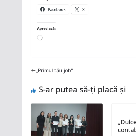
Facebook
X
Apreciază:
Încarc...
„Primul tău job”
S-ar putea să-ți placă și
„Dulce
contab