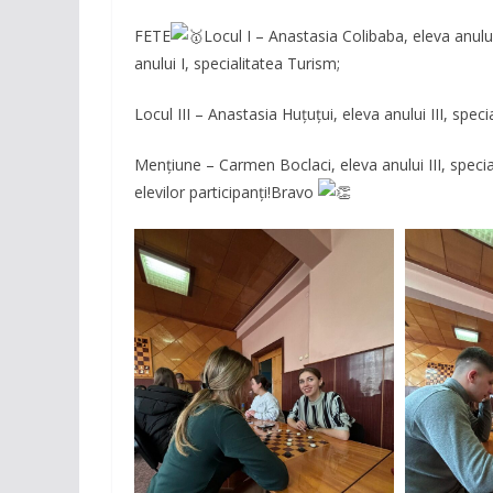
FETE
Locul I – Anastasia Colibaba, eleva anului
anului I, specialitatea Turism;
Locul III – Anastasia Huțuțui, eleva anului III, spec
Mențiune – Carmen Boclaci, eleva anului III, spec
elevilor participanți!Bravo