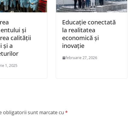
rea
Educație conectată
entului şi
la realitatea
rea calităţii
economică și
 și a
inovație
turilor
februarie 27, 2026
ie 1, 2025
 obligatorii sunt marcate cu
*