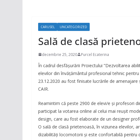
CARUSEL
UNCATEGORIZED
Sală de clasă prieten
decembrie 25, 2020
Purcel Ecaterina
În cadrul desfășurării Proiectului ”Dezvoltarea abi
elevilor din învățământul profesional tehnic pentr
23.12.2020 au fost finisate lucrările de amenajare și
CAIR.
Reamintim că peste 2900 de elevi/e și profesori din
participat la votarea online al celui mai reușit mode
design, care au fost elaborate de un designer profes
O sală de clasă prietenoasă, în viziunea elevilor, 
dizabilități locomotorii și este confortabilă pentru 