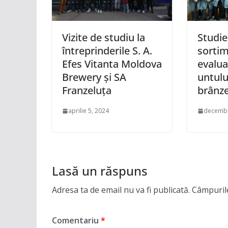
Vizite de studiu la
Studie
întreprinderile S. A.
sortim
Efes Vitanta Moldova
evalua
Brewery și SA
untului
Franzeluţa
brânze
aprilie 5, 2024
decembr
Lasă un răspuns
Adresa ta de email nu va fi publicată.
Câmpurile
Comentariu
*