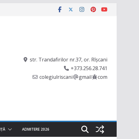
str. Trandafirilor nr.37, or. Rîşcani
+373.256.28.741
colegiulriscani
gmail
com
NȚĂ
ADMITERE 2026