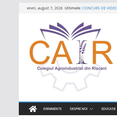
Sari
Ultimele:
CONCURS DE VIDEO S
vineri, august 7, 2026
la
destinația ta turistic
Caravana Profesiilor
conținut
Târgul regional „Vii
Un capitol se încheie,
Festivalul Lavandei 
neuitat!
EVENIMENTE
DESPRE NOI
EDUCAŢIE