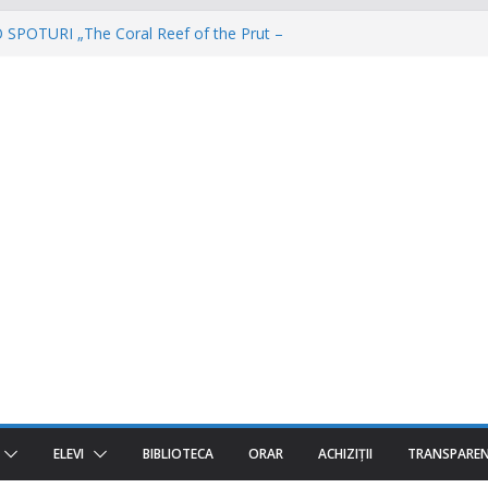
POTURI „The Coral Reef of the Prut –
ă”
 – Invatamantul Dual în acțiune!
torul e AgriCOOL”
 iar un viitor plin de oportunități începe!
a fost despre oameni, emoții și clipe de
ELEVI
BIBLIOTECA
ORAR
ACHIZIȚII
TRANSPARE