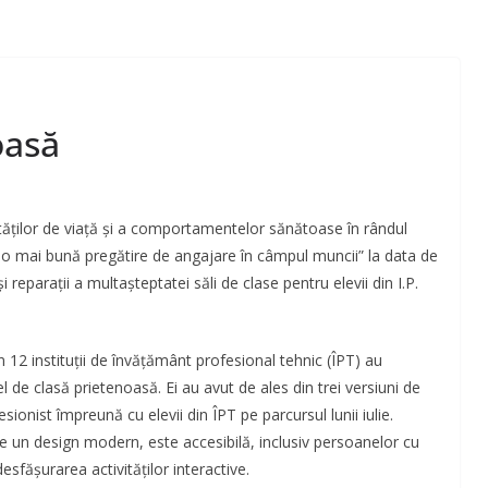
oasă
lităților de viață și a comportamentelor sănătoase în rândul
u o mai bună pregătire de angajare în câmpul muncii” la data de
 reparații a multașteptatei săli de clase pentru elevii din I.P.
 12 instituții de învățământ profesional tehnic (ÎPT) au
l de clasă prietenoasă. Ei au avut de ales din trei versiuni de
ionist împreună cu elevii din ÎPT pe parcursul lunii iulie.
are un design modern, este accesibilă, inclusiv persoanelor cu
desfășurarea activităților interactive.