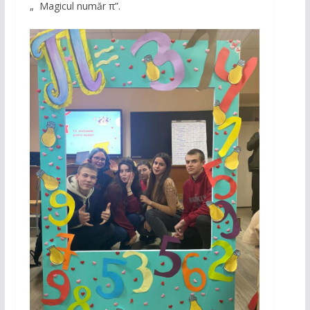
„ Magicul număr π”.