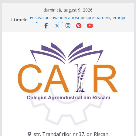
Sari
duminică, august 9, 2026
la
Ultimele:
Festivalul Lavandei a fost despre oameni, emoții
conținut
și clipe de neuitat!
CONCURS DE VIDEO SPOTURI „The Coral Reef
of the Prut – destinația ta turistică”
Caravana Profesiilor – Invatamantul Dual în
acțiune!
Târgul regional „Viitorul e AgriCOOL”
Un capitol se încheie, iar un viitor plin de
oportunități începe!
str. Trandafirilor nr.37, or. Rîşcani