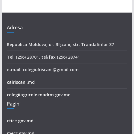
Adresa
Republica Moldova, or. Rîşcani, str. Trandafirilor 37
Tel. (256) 28701, tel/fax (256) 28741
e-mail: colegiulriscani@gmail.com
cairiscani.md
colegiiagricole.madrm.gov.md
Pagini
ctice.gov.md
mecc.gov.md