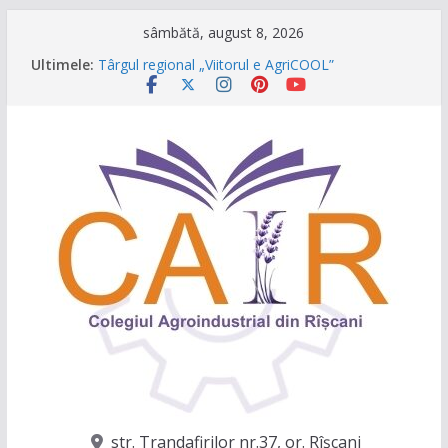
Sari
sâmbătă, august 8, 2026
la
Ultimele:
Târgul regional „Viitorul e AgriCOOL”
conținut
Un capitol se încheie, iar un viitor plin de
oportunități începe!
Festivalul Lavandei a fost despre oameni, emoții
și clipe de neuitat!
CONCURS DE VIDEO SPOTURI „The Coral Reef
of the Prut – destinația ta turistică”
Caravana Profesiilor – Invatamantul Dual în
acțiune!
str. Trandafirilor nr.37, or. Rîşcani