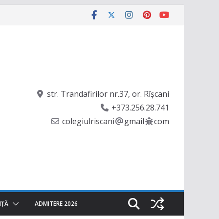
str. Trandafirilor nr.37, or. Rîşcani
+373.256.28.741
colegiulriscani
gmail
com
NȚĂ
ADMITERE 2026