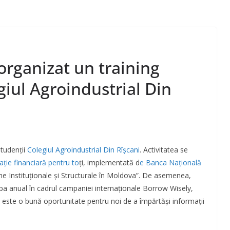
organizat un training
giul Agroindustrial Din
studenții
Colegiul Agroindustrial Din Rîşcani
. Activitatea se
ație financiară pentru to
ți, implementată d
e Banca Națională
e Instituționale și Structurale în Moldova”. De asemenea,
ipa anual în cadrul campaniei internaționale Borrow Wisely,
 este o bună oportunitate pentru noi de a împărtăși informații