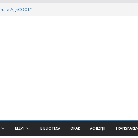
torul e AgriCOOL”
 iar un viitor plin de oportunități începe!
a fost despre oameni, emoții și clipe de
POTURI „The Coral Reef of the Prut –
ă”
 – Invatamantul Dual în acțiune!
ELEVI
BIBLIOTECA
ORAR
ACHIZIȚII
TRANSPARE