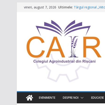
Sari
Ultimele:
Târgul regional „Vii
vineri, august 7, 2026
la
Un capitol se încheie,
Festivalul Lavandei 
conținut
neuitat!
CONCURS DE VIDEO S
destinația ta turistic
Caravana Profesiilor
EVENIMENTE
DESPRE NOI
EDUCAŢIE