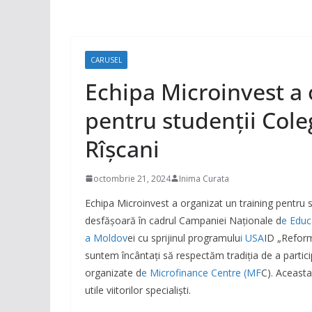
CARUSEL
Echipa Microinvest a 
pentru studenții Cole
Rîşcani
octombrie 21, 2024
Inima Curata
Echipa Microinvest a organizat un training pentru 
desfășoară în cadrul Campaniei Naționale d
e Educ
a Moldov
ei cu sprijinul programulu
i USA
ID „Reform
suntem încântați să respectăm tradiția de a partic
organizate d
e Microfinance Centre (MF
C). Aceasta
utile viitorilor specialiști.