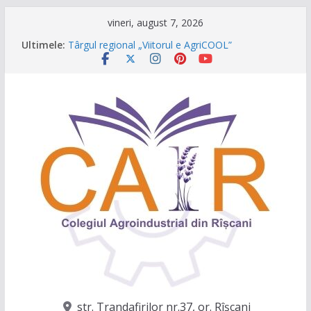
Sari
vineri, august 7, 2026
la
Caravana Profesiilor – Invatamantul Dual în
Ultimele:
acțiune!
conținut
Târgul regional „Viitorul e AgriCOOL”
Un capitol se încheie, iar un viitor plin de
oportunități începe!
Festivalul Lavandei a fost despre oameni, emoții
și clipe de neuitat!
CONCURS DE VIDEO SPOTURI „The Coral Reef
of the Prut – destinația ta turistică”
str. Trandafirilor nr.37, or. Rîşcani