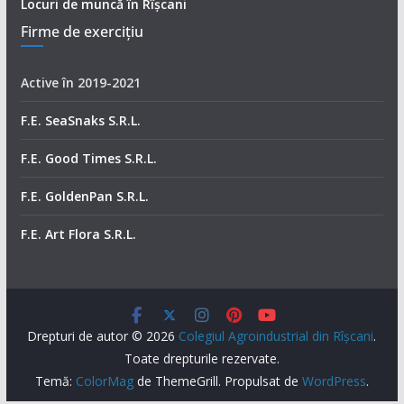
Locuri de muncă în Rîșcani
Firme de exerciţiu
Active în 2019-2021
F.E. SeaSnaks S.R.L.
F.E. Good Times S.R.L.
F.E. GoldenPan S.R.L.
F.E. Art Flora S.R.L.
Drepturi de autor © 2026
Colegiul Agroindustrial din Rîşcani
.
Toate drepturile rezervate.
Temă:
ColorMag
de ThemeGrill. Propulsat de
WordPress
.