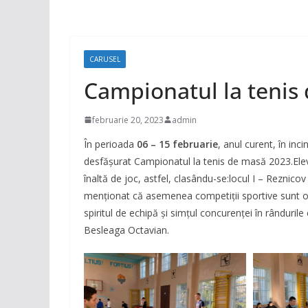
CARUSEL
Campionatul la tenis
februarie 20, 2023
admin
În perioada
06 – 15 februarie
, anul curent, în inc
desfășurat Campionatul la tenis de masă 2023.Elevii
înaltă de joc, astfel, clasându-se:locul I – Reznicov 
menţionat că asemenea competiţii sportive sunt 
spiritul de echipă şi simţul concurenţei în rânduri
Besleaga Octavian.