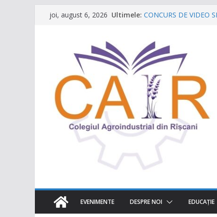
Sari
Ultimele:
CONCURS DE VIDEO SPO
joi, august 6, 2026
la
destinația ta turistică”
Caravana Profesiilor – 
conținut
Târgul regional „Viitor
Un capitol se încheie, ia
Festivalul Lavandei a f
neuitat!
EVENIMENTE
DESPRE NOI
EDUCAŢIE