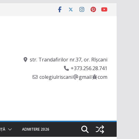
str. Trandafirilor nr.37, or. Rîşcani
+373.256.28.741
colegiulriscani
gmail
com
NȚĂ
ADMITERE 2026