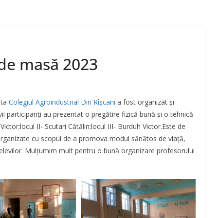
 de masă 2023
inta
Colegiul Agroindustrial Din Rîşcani
a fost organizat și
 participanți au prezentat o pregătire fizică bună și o tehnică
Victor;locul II- Scutari Cătălin;locul III- Burduh Victor.Este de
organizate cu scopul de a promova modul sănătos de viaţă,
le elevilor. Mulțumim mult pentru o bună organizare profesorului