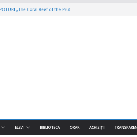
TURI „The Coral Reef of the Prut –
Invatamantul Dual în acțiune!
ul e AgriCOOL”
r un viitor plin de oportunități începe!
ost despre oameni, emoții și clipe de
ELEVI
BIBLIOTECA
ORAR
ACHIZIȚII
TRANSPARE