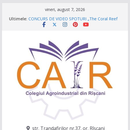
Sari
vineri, august 7, 2026
la
Ultimele:
Festivalul Lavandei a fost despre oameni, emoții
conținut
și clipe de neuitat!
CONCURS DE VIDEO SPOTURI „The Coral Reef
of the Prut – destinația ta turistică”
Caravana Profesiilor – Invatamantul Dual în
acțiune!
Târgul regional „Viitorul e AgriCOOL”
Un capitol se încheie, iar un viitor plin de
oportunități începe!
str. Trandafirilor nr.37, or. Rîşcani