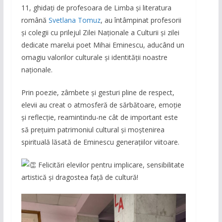
11, ghidați de profesoara de Limba și literatura
română
Svetlana Tomuz
, au întâmpinat profesorii
și colegii cu prilejul Zilei Naționale a Culturii și zilei
dedicate marelui poet Mihai Eminescu, aducând un
omagiu valorilor culturale și identității noastre
naționale.
Prin poezie, zâmbete și gesturi pline de respect,
elevii au creat o atmosferă de sărbătoare, emoție
și reflecție, reamintindu-ne cât de important este
să prețuim patrimoniul cultural și moștenirea
spirituală lăsată de Eminescu generațiilor viitoare.
Felicitări elevilor pentru implicare, sensibilitate
artistică și dragostea față de cultură!