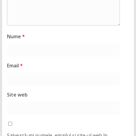
Nume
*
Email
*
Site web
Salvează-mi numele, emailul și site-ul web în