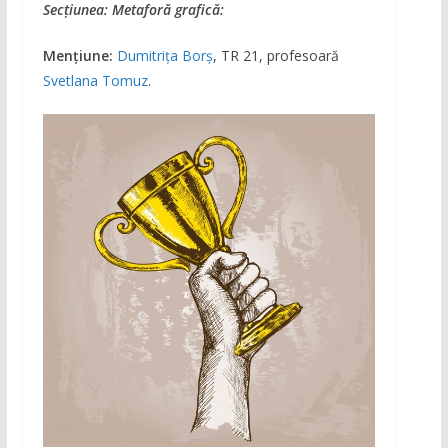
Secțiunea: Metaforă grafică:
Mențiune:
Dumitrița Borș
, TR 21, profesoară
Svetlana Tomuz
.