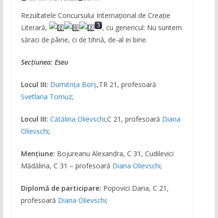
Rezultatele Concursului Internațional de Creație
Literară,
, cu genericul: Nu suntem
săraci de pâine, ci de tihnă, de-al ei bine.
Secțiunea: Eseu
Locul III:
Dumitrița Borș
,TR 21, profesoară
Svetlana Tomuz
;
Locul III:
Cătălina Olievschi
,C 21, profesoară
Diana
Olievschi
;
Mențiune:
Bojureanu Alexandra, C 31, Cudilevici
Mădălina, C 31 – profesoară
Diana Olievschi
;
Diplomă de participare:
Popovici Daria, C 21,
profesoară
Diana Olievschi
;