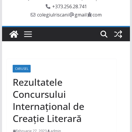
+373.256.28.741
colegiulriscani
gmail
com
CARUSEL
Rezultatele
Concursului
Internațional de
Creație Literară
februarie 27, 2023
admin