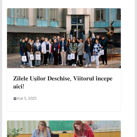
𝐙𝐢𝐥𝐞𝐥𝐞 𝐔𝐬̗𝐢𝐥𝐨𝐫 𝐃𝐞𝐬𝐜𝐡𝐢𝐬𝐞, 𝐕𝐢𝐢𝐭𝐨𝐫𝐮𝐥 𝐢̂𝐧𝐜𝐞𝐩𝐞
𝐚𝐢𝐜𝐢!
mai 5, 2025