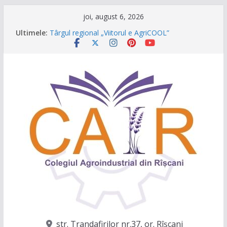
Sari
joi, august 6, 2026
la
Ultimele:
Târgul regional „Viitorul e AgriCOOL”
conținut
Un capitol se încheie, iar un viitor plin de
oportunități începe!
Festivalul Lavandei a fost despre oameni, emoții
și clipe de neuitat!
CONCURS DE VIDEO SPOTURI „The Coral Reef
of the Prut – destinația ta turistică”
Caravana Profesiilor – Invatamantul Dual în
acțiune!
str. Trandafirilor nr.37, or. Rîşcani