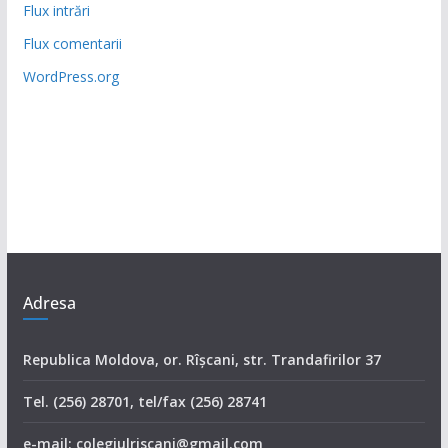
Flux intrări
Flux comentarii
WordPress.org
Adresa
Republica Moldova, or. Rîşcani, str. Trandafirilor 37
Tel. (256) 28701, tel/fax (256) 28741
e-mail: colegiulriscani@gmail.com