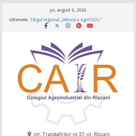
Sari
joi, august 6, 2026
la
Ultimele:
Târgul regional „Viitorul e AgriCOOL”
conținut
Un capitol se încheie, iar un viitor plin de
oportunități începe!
Festivalul Lavandei a fost despre oameni, emoții
și clipe de neuitat!
CONCURS DE VIDEO SPOTURI „The Coral Reef
of the Prut – destinația ta turistică”
Caravana Profesiilor – Invatamantul Dual în
acțiune!
str. Trandafirilor nr.37, or. Rîşcani