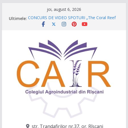
Sari
joi, august 6, 2026
la
Ultimele:
CONCURS DE VIDEO SPOTURI „The Coral Reef
conținut
of the Prut – destinația ta turistică”
Caravana Profesiilor – Invatamantul Dual în
acțiune!
Târgul regional „Viitorul e AgriCOOL”
Un capitol se încheie, iar un viitor plin de
oportunități începe!
Festivalul Lavandei a fost despre oameni, emoții
și clipe de neuitat!
str. Trandafirilor nr.37, or. Rîşcani