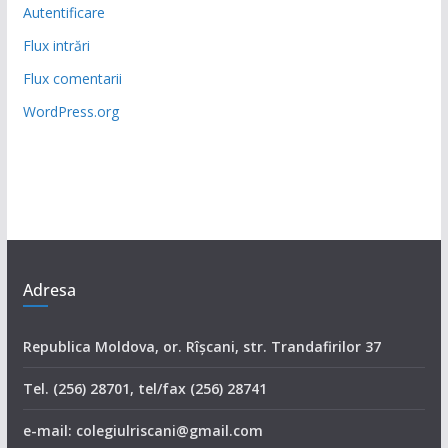
Autentificare
Flux intrări
Flux comentarii
WordPress.org
Adresa
Republica Moldova, or. Rîşcani, str. Trandafirilor 37
Tel. (256) 28701, tel/fax (256) 28741
e-mail: colegiulriscani@gmail.com